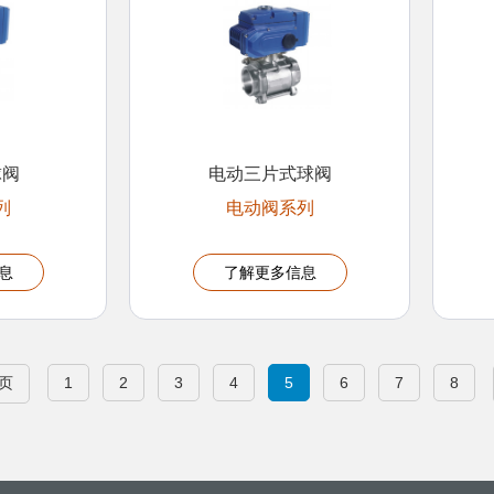
球阀
电动三片式球阀
列
电动阀系列
息
了解更多信息
页
1
2
3
4
5
6
7
8